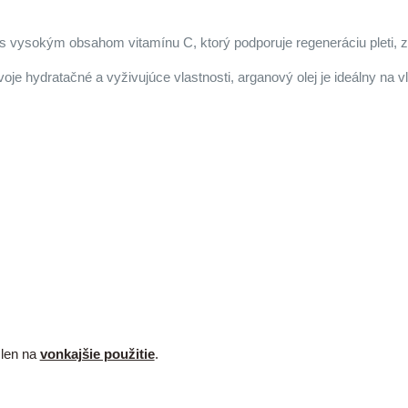
 s vysokým obsahom vitamínu C, ktorý podporuje regeneráciu pleti, zn
je hydratačné a vyživujúce vlastnosti, arganový olej je ideálny na
 len na
vonkajšie použitie
.