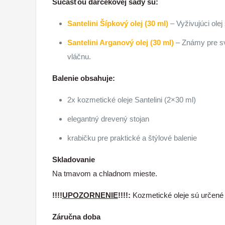
Súčasťou darčekovej sady sú:
Santelini Šípkový olej (30 ml)
– Vyživujúci olej
Santelini Arganový olej (30 ml)
– Známy pre svo
vláčnu.
Balenie obsahuje:
2x kozmetické oleje Santelini (2×30 ml)
elegantný drevený stojan
krabičku pre praktické a štýlové balenie
Skladovanie
Na tmavom a chladnom mieste.
!!!!
UPOZORNENIE
!!!!:
Kozmetické oleje sú určené
Záručna doba