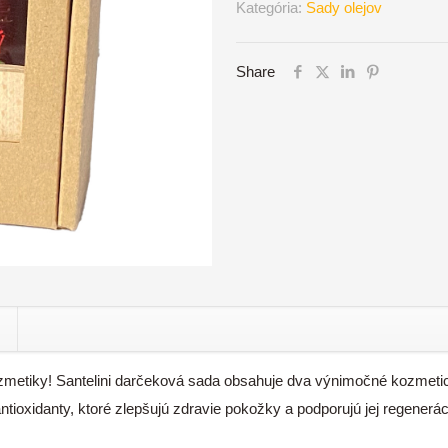
Kategória:
Sady olejov
sada
so
Share
stojanom-
Šípkový
olej+
Arganový
olej
zmetiky! Santelini darčeková sada obsahuje dva výnimočné kozmetické 
antioxidanty, ktoré zlepšujú zdravie pokožky a podporujú jej regenerác