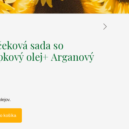
čeková sada so
pkový olej+ Arganový
lejov.
do košíka