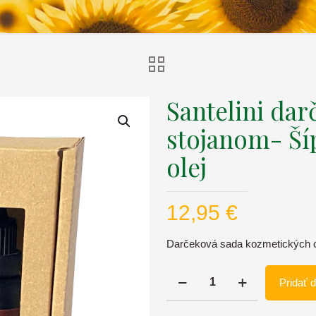
Santelini dar
stojanom- Ší
olej
12,95
€
Darčeková sada kozmetických o
množstvo
Pridať 
Santelini
darčeková