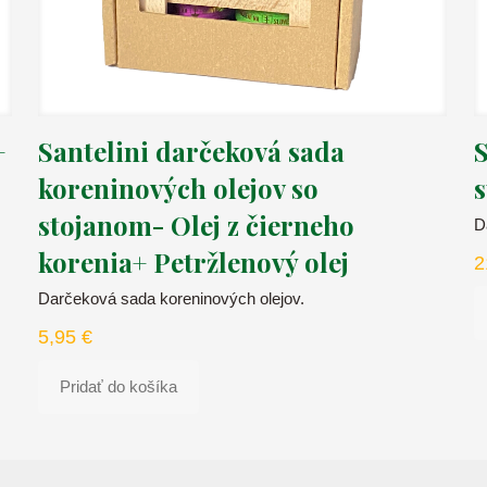
+
S
Santelini darčeková sada
s
koreninových olejov so
stojanom- Olej z čierneho
D
korenia+ Petržlenový olej
2
Darčeková sada koreninových olejov.
5,95
€
Pridať do košíka