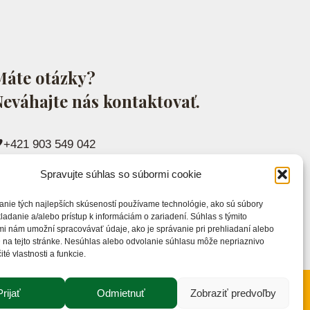
Máte otázky?
eváhajte nás kontaktovať.
+421 903 549 042
Spravujte súhlas so súbormi cookie
info@markossro.sk
anie tých najlepších skúseností používame technológie, ako sú súbory
ladanie a/alebo prístup k informáciám o zariadení. Súhlas s týmito
i nám umožní spracovávať údaje, ako je správanie pri prehliadaní alebo
 na tejto stránke. Nesúhlas alebo odvolanie súhlasu môže nepriaznivo
ité vlastnosti a funkcie.
Prijať
Odmietnuť
Zobraziť predvoľby