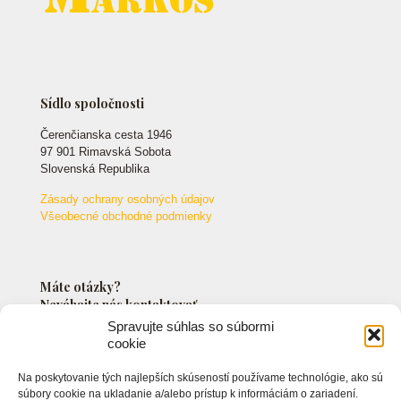
Sídlo spoločnosti
Čerenčianska cesta 1946
97 901 Rimavská Sobota
Slovenská Republika
Zásady ochrany osobných údajov
Všeobecné obchodné podmienky
Máte otázky?
Neváhajte nás kontaktovať.
Spravujte súhlas so súbormi
cookie
+421 903 549 042
Na poskytovanie tých najlepších skúseností používame technológie, ako sú
info@markossro.sk
súbory cookie na ukladanie a/alebo prístup k informáciám o zariadení.