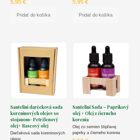
5,95
€
5,95
€
Pridať do košíka
Pridať do košíka
Santelini darčeková sada
Santelini Sada – Paprikový
koreninových olejov so
olej + Olej z čierneho
stojanom- Petržlenový
korenia
olej+ Rascový olej
Olej zo semien štipľavej
papriky a čierneho korenia
Darčeková sada koreninových
olejov.