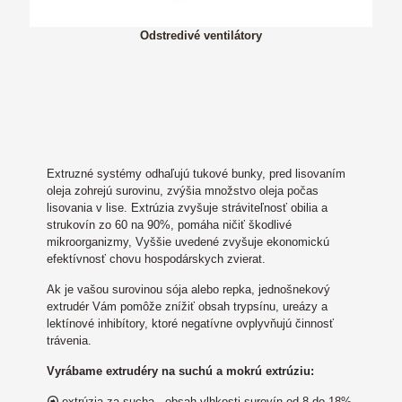
Odstredivé ventilátory
Extruzné systémy odhaľujú tukové bunky, pred lisovaním
oleja zohrejú surovinu, zvýšia množstvo oleja počas
lisovania v lise. Extrúzia zvyšuje stráviteľnosť obilia a
strukovín zo 60 na 90%, pomáha ničiť škodlivé
mikroorganizmy, Vyššie uvedené zvyšuje ekonomickú
efektívnosť chovu hospodárskych zvierat.
Ak je vašou surovinou sója alebo repka, jednošnekový
extrudér Vám pomôže znížiť obsah trypsínu, ureázy a
lektínové inhibítory, ktoré negatívne ovplyvňujú činnosť
trávenia.
Vyrábame extrudéry na suchú a mokrú extrúziu:
extrúzia za sucha - obsah vlhkosti surovín od 8 do 18%