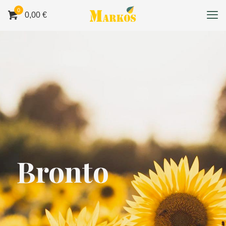
0
0,00 €
Bronto