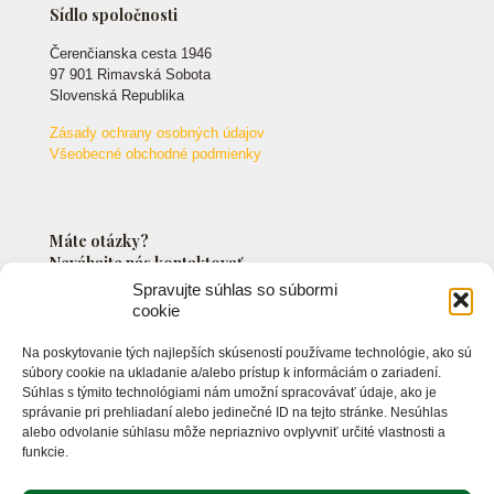
Sídlo spoločnosti
Čerenčianska cesta 1946
97 901 Rimavská Sobota
Slovenská Republika
Zásady ochrany osobných údajov
Všeobecné obchodné podmienky
Máte otázky?
Neváhajte nás kontaktovať.
Spravujte súhlas so súbormi
cookie
+421 903 549 042
Na poskytovanie tých najlepších skúseností používame technológie, ako sú
info@markossro.sk
súbory cookie na ukladanie a/alebo prístup k informáciám o zariadení.
Súhlas s týmito technológiami nám umožní spracovávať údaje, ako je
správanie pri prehliadaní alebo jedinečné ID na tejto stránke. Nesúhlas
alebo odvolanie súhlasu môže nepriaznivo ovplyvniť určité vlastnosti a
funkcie.