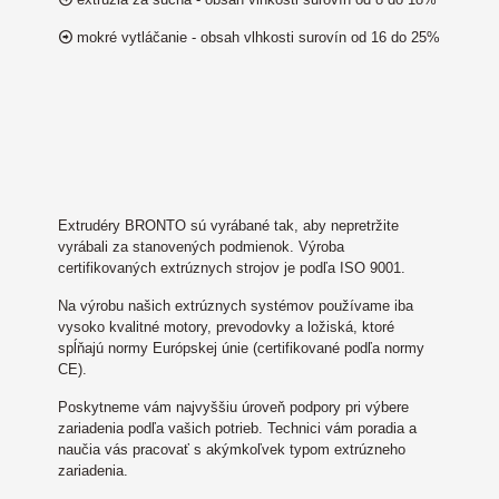
mokré vytláčanie - obsah vlhkosti surovín od 16 do 25%
Extrudéry BRONTO sú vyrábané tak, aby nepretržite
vyrábali za stanovených podmienok. Výroba
certifikovaných extrúznych strojov je podľa ISO 9001.
Na výrobu našich extrúznych systémov používame iba
vysoko kvalitné motory, prevodovky a ložiská, ktoré
spĺňajú normy Európskej únie (certifikované podľa normy
CE).
Poskytneme vám najvyššiu úroveň podpory pri výbere
zariadenia podľa vašich potrieb. Technici vám poradia a
naučia vás pracovať s akýmkoľvek typom extrúzneho
zariadenia.