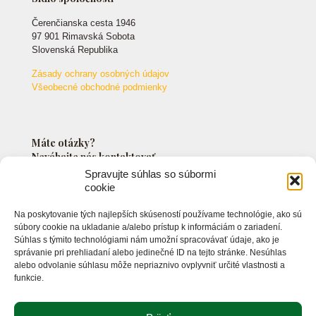
Čerenčianska cesta 1946
97 901 Rimavská Sobota
Slovenská Republika
Zásady ochrany osobných údajov
Všeobecné obchodné podmienky
Máte otázky?
Neváhajte nás kontaktovať.
Spravujte súhlas so súbormi
cookie
+421 903 549 042
Na poskytovanie tých najlepších skúseností používame technológie, ako sú
info@markossro.sk
súbory cookie na ukladanie a/alebo prístup k informáciám o zariadení.
Súhlas s týmito technológiami nám umožní spracovávať údaje, ako je
správanie pri prehliadaní alebo jedinečné ID na tejto stránke. Nesúhlas
alebo odvolanie súhlasu môže nepriaznivo ovplyvniť určité vlastnosti a
funkcie.