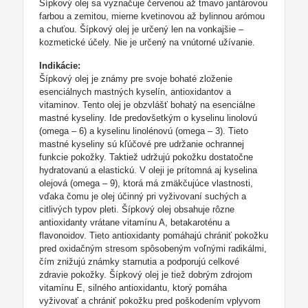
Šípkový olej sa vyznačuje červenou až tmavo jantárovou
farbou a zemitou, mierne kvetinovou až bylinnou arómou
a chuťou. Šípkový olej je určený len na vonkajšie –
kozmetické účely. Nie je určený na vnútorné užívanie.
Indikácie:
Šípkový olej je známy pre svoje bohaté zloženie
esenciálnych mastných kyselín, antioxidantov a
vitaminov. Tento olej je obzvlášť bohatý na esenciálne
mastné kyseliny. Ide predovšetkým o kyselinu linolovú
(omega – 6) a kyselinu linolénovú (omega – 3). Tieto
mastné kyseliny sú kľúčové pre udržanie ochrannej
funkcie pokožky. Taktiež udržujú pokožku dostatočne
hydratovanú a elastickú. V oleji je prítomná aj kyselina
olejová (omega – 9), ktorá má zmäkčujúce vlastnosti,
vďaka čomu je olej účinný pri vyživovaní suchých a
citlivých typov pleti. Šípkový olej obsahuje rôzne
antioxidanty vrátane vitamínu A, betakaroténu a
flavonoidov. Tieto antioxidanty pomáhajú chrániť pokožku
pred oxidačným stresom spôsobeným voľnými radikálmi,
čím znižujú známky starnutia a podporujú celkové
zdravie pokožky. Šípkový olej je tiež dobrým zdrojom
vitamínu E, silného antioxidantu, ktorý pomáha
vyživovať a chrániť pokožku pred poškodením vplyvom