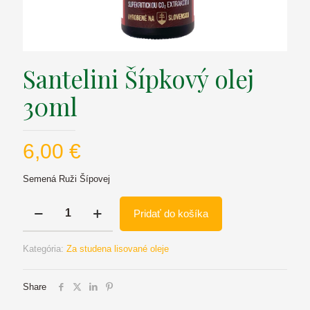
Santelini Šípkový olej
30ml
6,00
€
Semená Ruži Šípovej
množstvo
Pridať do košíka
Santelini
Šípkový
olej
Kategória:
Za studena lisované oleje
30ml
Share