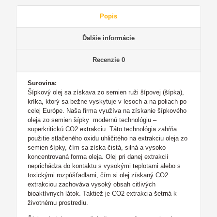
Popis
Ďalšie informácie
Recenzie
0
Surovina:
Šípkový olej sa získava zo semien ruži šípovej (šípka),
kríka, ktorý sa bežne vyskytuje v lesoch a na poliach po
celej Európe. Naša firma využíva na získanie šípkového
oleja zo semien šípky modernú technológiu –
superkritickú CO2 extrakciu. Táto technológia zahŕňa
použitie stlačeného oxidu uhličitého na extrakciu oleja zo
semien šípky, čím sa získa čistá, silná a vysoko
koncentrovaná forma oleja. Olej pri danej extrakcii
neprichádza do kontaktu s vysokými teplotami alebo s
toxickými rozpúšťadlami, čím si olej získaný CO2
extrakciou zachováva vysoký obsah citlivých
bioaktívnych látok. Taktiež je CO2 extrakcia šetrná k
životnému prostrediu.