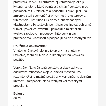
prostredia. V oleji sú prítomné aj karotenoidy, ako je
lykopén a luteín, ktoré pomáhajú chrániť pokožku pred
poškodením UV žiarením a podporujú zdravú pleť. Za
zmienku stojí spomenúť aj prítomnosť fytosterolov a
triterpénov – rastlinné zlúčeniny s antioxidačnými
vlastnosťami. Fytosteroly pomáhajú posilňovať ochrannú
funkciu pokožky, hydratujú pokožku a minimalizujú
výskyt zápalových procesov. Triterpény majú
protizápalové vlastnosti a podporujú hojenie kožných rán.
Použitie a dávkovanie:
Vnútorné: šípkový olej nie je určený na vnútorné
užívanie, tento druh oleja je určený len na vonkajšie
použitie
Vonkajšie: Na vyčistenú pokožku a vlasy aplikujte
adekvátne množstvo oleja a jemnou masážou ho
rozotrite. Olej je možné použiť aj v kombinácii s denným
krémom, šampónom alebo rôznymi kozmetickými
produktmi.
Balenie:
30 ml