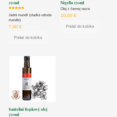
250ml
Nigella 250ml
Olej z čiernej rasce
Hodnotenie
10,00
€
Jadrá mandlí (sladká odroda
5.00
z 5
mandle)
7,60
€
Pridať do košíka
Pridať do košíka
Santelini Repkový olej
250ml