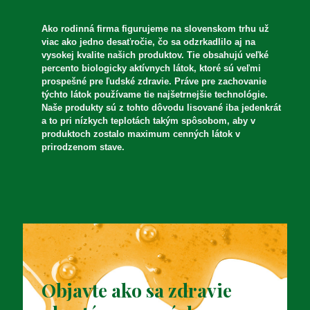
Ako rodinná firma figurujeme na slovenskom trhu už
viac ako jedno desaťročie, čo sa odzrkadlilo aj na
vysokej kvalite našich produktov. Tie obsahujú veľké
percento biologicky aktívnych látok, ktoré sú veľmi
prospešné pre ľudské zdravie. Práve pre zachovanie
týchto látok používame tie najšetrnejšie technológie.
Naše produkty sú z tohto dôvodu lisované iba jedenkrát
a to pri nízkych teplotách takým spôsobom, aby v
produktoch zostalo maximum cenných látok v
prirodzenom stave.
Objavte ako sa zdravie