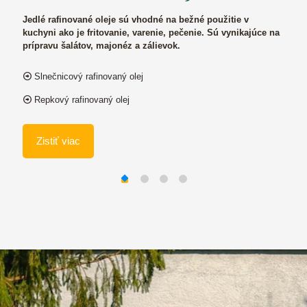
ol
Jedlé rafinované oleje sú vhodné na bežné použitie v
kuchyni ako je fritovanie, varenie, pečenie. Sú vynikajúce na
Rastl
prípravu šalátov, majonéz a zálievok.
živé 
ený
miner
Slnečnicový rafinovaný olej
Oleje
Repkový rafinovaný olej
teplo
a nás
stude
Zistiť viac
kysel
Zi