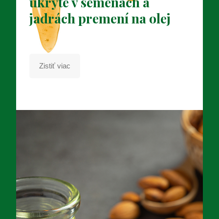
ukryté v semenách a
jadrách premení na olej
Zistiť viac