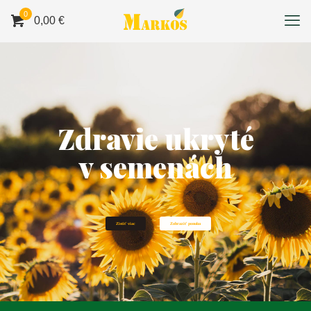
0
0,00 €
Zdravie ukryté
v semenách
Zistiť viac
Zobraziť ponuku