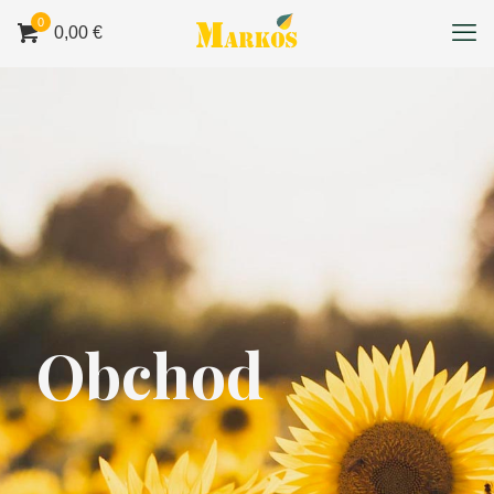
0
0,00 €
Obchod