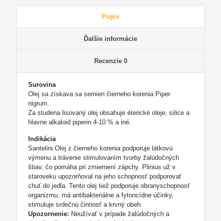
Popis
Ďalšie informácie
Recenzie
0
Surovina
Olej sa získava sa semien čierneho korenia Piper
nigrum.
Za studena lisovaný olej obsahuje éterické oleje, silice a
hlavne alkaloid piperin 4-10 % a iné.
Indikácia
Santelini Olej z čierneho korenia podporuje látkovú
výmenu a trávenie stimulovaním tvorby žalúdočných
štiav, čo pomáha pri zmiernení zápchy. Plinius už v
staroveku upozorňoval na jeho schopnosť podporovať
chuť do jedla. Tento olej tiež podporuje obranyschopnosť
organizmu, má antibakteriálne a fytoncídne účinky,
stimuluje srdečnú činnosť a krvný obeh.
Upozornenie:
Neužívať v prípade žalúdočných a