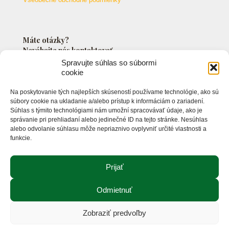
Máte otázky?
Neváhajte nás kontaktovať.
Spravujte súhlas so súbormi
cookie
+421 903 549 042
Na poskytovanie tých najlepších skúseností používame technológie, ako sú
info@markossro.sk
súbory cookie na ukladanie a/alebo prístup k informáciám o zariadení.
Súhlas s týmito technológiami nám umožní spracovávať údaje, ako je
správanie pri prehliadaní alebo jedinečné ID na tejto stránke. Nesúhlas
alebo odvolanie súhlasu môže nepriaznivo ovplyvniť určité vlastnosti a
funkcie.
Prijať
Odmietnuť
© 2021 Markos s.r.o. - Rastlinné oleje. Všetky práva
vyhradené.
Zobraziť predvoľby