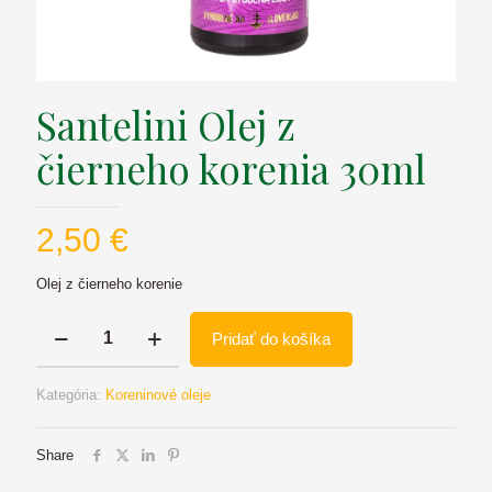
Santelini Olej z
čierneho korenia 30ml
2,50
€
Olej z čierneho korenie
množstvo
Pridať do košíka
Santelini
Olej
z
Kategória:
Koreninové oleje
čierneho
korenia
30ml
Share