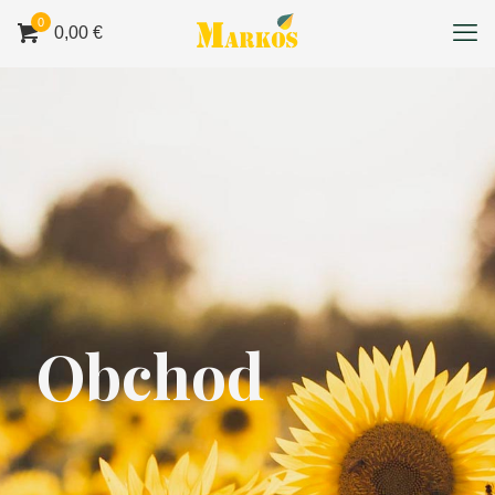
0
0,00 €
Obchod