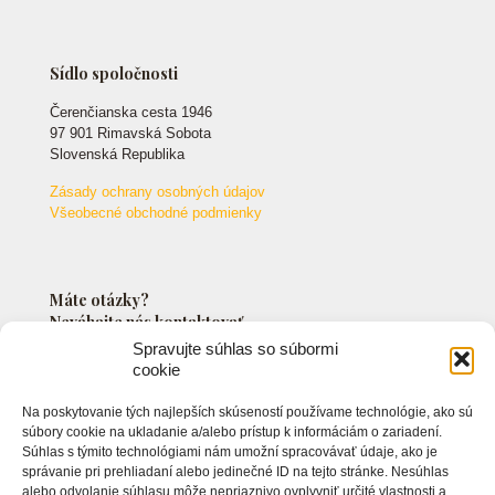
Sídlo spoločnosti
Čerenčianska cesta 1946
97 901 Rimavská Sobota
Slovenská Republika
Zásady ochrany osobných údajov
Všeobecné obchodné podmienky
Máte otázky?
Neváhajte nás kontaktovať.
Spravujte súhlas so súbormi
cookie
+421 903 549 042
Na poskytovanie tých najlepších skúseností používame technológie, ako sú
info@markossro.sk
súbory cookie na ukladanie a/alebo prístup k informáciám o zariadení.
Súhlas s týmito technológiami nám umožní spracovávať údaje, ako je
správanie pri prehliadaní alebo jedinečné ID na tejto stránke. Nesúhlas
alebo odvolanie súhlasu môže nepriaznivo ovplyvniť určité vlastnosti a