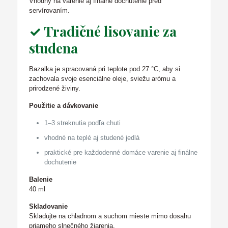
Vhodný na varenie aj finálne dochutenie pred
servírovaním.
✓ Tradičné lisovanie za
studena
Bazalka je spracovaná pri teplote pod 27 °C, aby si
zachovala svoje esenciálne oleje, sviežu arómu a
prirodzené živiny.
Použitie a dávkovanie
1–3 streknutia podľa chuti
vhodné na teplé aj studené jedlá
praktické pre každodenné domáce varenie aj finálne
dochutenie
Balenie
40 ml
Skladovanie
Skladujte na chladnom a suchom mieste mimo dosahu
priameho slnečného žiarenia.