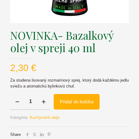
NOVINKA- Bazalkový
olej v spreji 40 ml
2,30
€
Za studena lisovaný rozmarínový sprej, ktorý dodá každému jedlu
sviežu a aromatickú bylinkovú chuť.
množstvo
Pridať do košíka
NOVINKA-
Bazalkový
olej
Kategória:
Kuchynské oleje
v
spreji
40
Share
ml