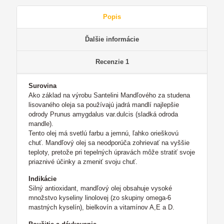
Popis
Ďalšie informácie
Recenzie
1
Surovina
Ako základ na výrobu Santelini Mandľového za studena
lisovaného oleja sa používajú jadrá mandlí najlepšie
odrody Prunus amygdalus var.dulcis (sladká odroda
mandle).
Tento olej má svetlú farbu a jemnú, ľahko orieškovú
chuť. Mandľový olej sa neodporúča zohrievať na vyššie
teploty, pretože pri tepelných úpravách môže stratiť svoje
priaznivé účinky a zmeniť svoju chuť.
Indikácie
Silný antioxidant, mandľový olej obsahuje vysoké
množstvo kyseliny linolovej (zo skupiny omega-6
mastných kyselín), bielkovín a vitamínov A,E a D.