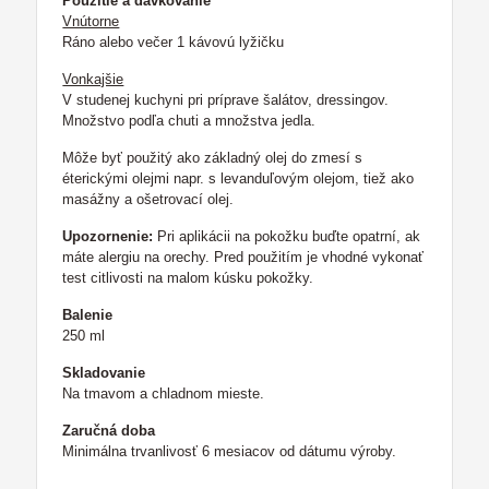
Použitie a dávkovanie
Vnútorne
Ráno alebo večer 1 kávovú lyžičku
Vonkajšie
V studenej kuchyni pri príprave šalátov, dressingov.
Množstvo podľa chuti a množstva jedla.
Môže byť použitý ako základný olej do zmesí s
éterickými olejmi napr. s levanduľovým olejom, tiež ako
masážny a ošetrovací olej.
Upozornenie:
Pri aplikácii na pokožku buďte opatrní, ak
máte alergiu na orechy. Pred použitím je vhodné vykonať
test citlivosti na malom kúsku pokožky.
Balenie
250 ml
Skladovanie
Na tmavom a chladnom mieste.
Zaručná doba
Minimálna trvanlivosť 6 mesiacov od dátumu výroby.