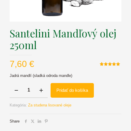
Santelini Mandľový olej
250ml
7,60
€
Hodnotenie
1
5.00
z 5
Jadrá mandlí (sladká odroda mandle)
na základe
zákazníckej
recenzie
množstvo
Pridať do košíka
Santelini
Mandľový
olej
Kategória:
Za studena lisované oleje
250ml
Share