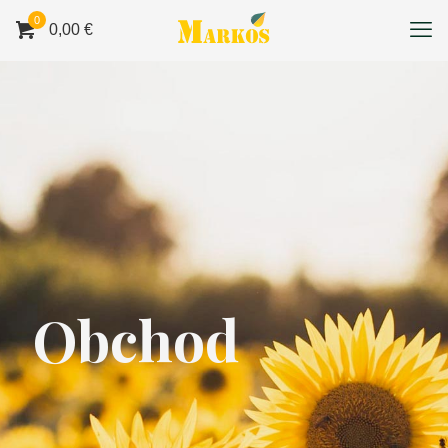
0
0,00 €
Obchod