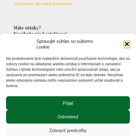
Všeobecné obchodné podmienky
Máte otázky?
Neváhajte nás kontaktovať.
Spravujte súhlas so súbormi
cookie
+421 903 549 042
Na poskytovanie tých najlepších skúseností používame technológie, ako sú
info@markossro.sk
súbory cookie na ukladanie a/alebo prístup k informáciám o zariadení.
Súhlas s týmito technológiami nám umožní spracovávať údaje, ako je
správanie pri prehliadaní alebo jedinečné ID na tejto stránke. Nesúhlas
alebo odvolanie súhlasu môže nepriaznivo ovplyvniť určité vlastnosti a
funkcie.
Prijať
Odmietnuť
© 2021 Markos s.r.o. - Rastlinné oleje. Všetky práva
vyhradené.
Zobraziť predvoľby