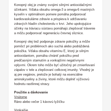
Konopný olej je známy svojimi silnými antioxidačnými
účinkami. Vďaka obsahu omega-3 a omega-6 mastných
kyselín v optimálnom pomere pomáha podporovať
kardiovaskulárne zdravie a prispieva k udržiavaniu
zdravých hladín cholesterolu v krvi. Jeho upokojujúce
účinky na tráviacu sústavu pomáhajú zlepšovať trávenie
a môžu podporovať regeneráciu črevnej sliznice.
Konopný olej tiež podporuje zdravie pokožky a môže
pomôcť pri problémoch ako suchá alebo podráždená
pokožka. Vďaka obsahu vitamínu E, ktorý je silným
antioxidantom, pomáha chrániť pokožku pred
predčasným starnutím a vonkajšími negatívnymi
vplyvmi. Okrem toho môže byť užitočný pri zmierňovaní
zápalov v tele a zlepšovaní celkovej imunity. Vhodný je
aj pre vegánov, pretože je bohatý na esenciálne
aminokyseliny a živiny, ktoré môžu doplniť výživovú
hodnotu rastlinnej stravy.
Použitie a dávkovanie
Vnútorne
Ráno alebo večer 1 kávovú lyžičku
Vonkajšie