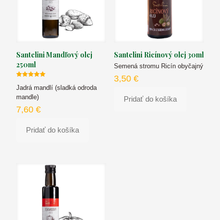
Santelini Mandľový olej
Santelini Ricínový olej 30ml
250ml
Semená stromu Ricín obyčajný
3,50
€
Hodnotenie
Jadrá mandlí (sladká odroda
5.00
z 5
mandle)
Pridať do košíka
7,60
€
Pridať do košíka