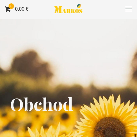
0
0,00 €
Obchod