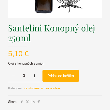
Santelini Konopný olej
250ml
5,10
€
Olej z konopných semien
množstvo
Pridať do košíka
Santelini
Konopný
olej
Kategória:
Za studena lisované oleje
250ml
Share