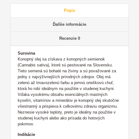
Popis
Ďalšie informácie
Recenzie
0
Surovina
Konopný olej sa získava z konopných semienok
(Cannabis sativa), ktoré sú pestované na Slovensku.
Tieto semená sú bohaté na živiny a sú považované za
jedny z najvýživnejších prírodných zdrojov. Olej má
zelenú až tmavozelenú farbu a jemnú orieškovú chuť,
ktorá ho robí ideálnym na použitie v studenej kuchyni.
Vďaka vysokému obsahu esenciálnych mastných
kyselín, vitamínov a minerálov je konopný olej skutočne
všestranný a prispieva k celkovému zdraviu organizmu.
Neznesie vysoké teploty, preto je ideálny na použitie v
studenej kuchyni alebo ako prísada do hotových
pokrmov.
Indikácie