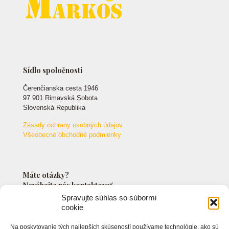
Sídlo spoločnosti
Čerenčianska cesta 1946
97 901 Rimavská Sobota
Slovenská Republika
Zásady ochrany osobných údajov
Všeobecné obchodné podmienky
Máte otázky?
Neváhajte nás kontaktovať.
Spravujte súhlas so súbormi
cookie
+421 903 549 042
Na poskytovanie tých najlepších skúseností používame technológie, ako sú
info@markossro.sk