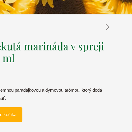
utá marináda v spreji
0 ml
 jemnou paradajkovou a dymovou arómou, ktorý dodá
uť.
do košíka