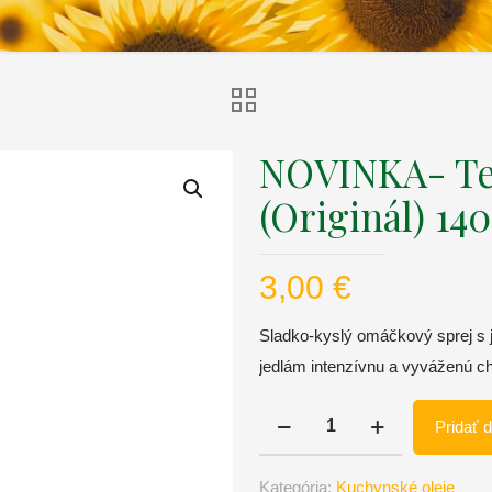
NOVINKA- Tek
(Originál) 14
3,00
€
Sladko-kyslý omáčkový sprej s
jedlám intenzívnu a vyváženú ch
množstvo
Pridať 
NOVINKA-
Tekutá
Kategória:
Kuchynské oleje