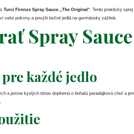
 s
Turci Firenze Spray Sauce „The Original“
. Tento praktický spre
iví vaše pokrmy a povýši bežné jedlá na gurmánsky zážitok.
brať Spray Sauce
 pre každé jedlo
kých a jemne kyslých tónov doplnenú o bohatú paradajkovú chuť a j
.
oužitie