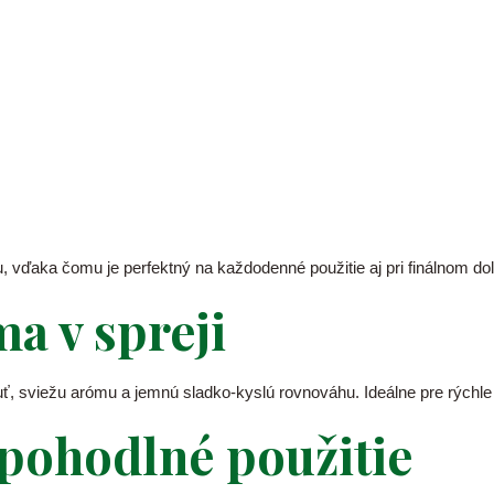
 vďaka čomu je perfektný na každodenné použitie aj pri finálnom dol
a v spreji
huť, sviežu arómu a jemnú sladko-kyslú rovnováhu. Ideálne pre rýchle
pohodlné použitie