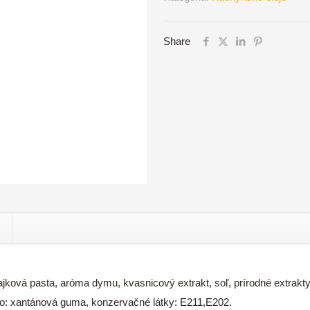
marináda
v
Share
spreji
(Originál)
140
ml
ajková pasta, aróma dymu, kvasnicový extrakt, soľ, prírodné extrakty
lo: xantánová guma, konzervačné látky: E211,E202.