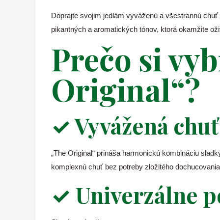
Doprajte svojim jedlám vyváženú a všestrannú chuť
pikantných a aromatických tónov, ktorá okamžite ož
Prečo si vy
Original“?
✓ Vyvážená chuť
„The Original“ prináša harmonickú kombináciu slad
komplexnú chuť bez potreby zložitého dochucovania
✓ Univerzálne p