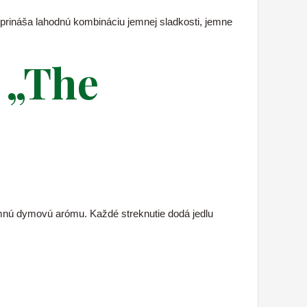
j prináša lahodnú kombináciu jemnej sladkosti, jemne
 „The
emnú dymovú arómu. Každé streknutie dodá jedlu