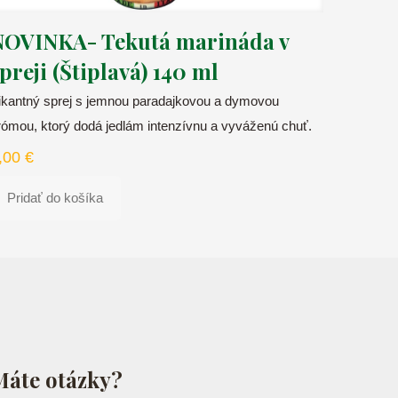
NOVINKA- Tekutá marináda v
preji (Štiplavá) 140 ml
ikantný sprej s jemnou paradajkovou a dymovou
rómou, ktorý dodá jedlám intenzívnu a vyváženú chuť.
,00
€
Pridať do košíka
Máte otázky?