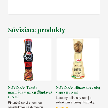
Súvisiace produkty
NOVINKA- Tekutá
NOVINKA- Hľuzovkový olej
marináda v spreji (Štiplavá)
v spreji 40 ml
140 ml
Luxusný taliansky sprej s
extraktom z bielej hľuzovky.
Pikantný sprej s jemnou
paradajkovou a dymovou