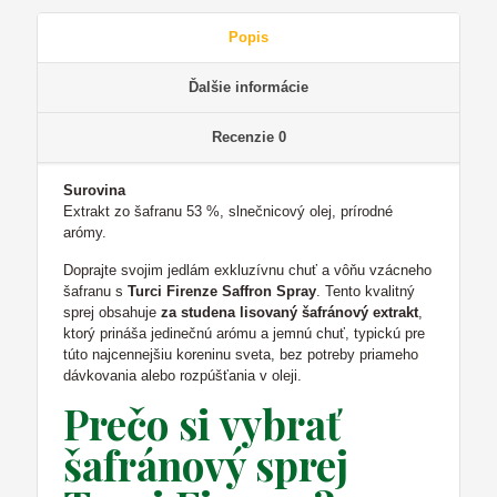
Popis
Ďalšie informácie
Recenzie
0
Surovina
Extrakt zo šafranu 53 %, slnečnicový olej, prírodné
arómy.
Doprajte svojim jedlám exkluzívnu chuť a vôňu vzácneho
šafranu s
Turci Firenze Saffron Spray
. Tento kvalitný
sprej obsahuje
za studena lisovaný šafránový extrakt
,
ktorý prináša jedinečnú arómu a jemnú chuť, typickú pre
túto najcennejšiu koreninu sveta, bez potreby priameho
dávkovania alebo rozpúšťania v oleji.
Prečo si vybrať
šafránový sprej