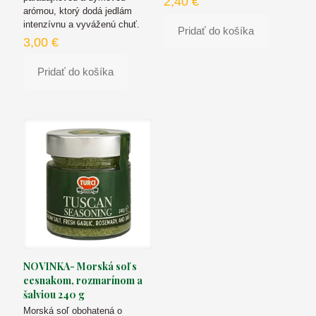
2,40
€
arómou, ktorý dodá jedlám
intenzívnu a vyváženú chuť.
Pridať do košíka
3,00
€
Pridať do košíka
NOVINKA- Morská soľ s
cesnakom, rozmarínom a
šalviou 240 g
Morská soľ obohatená o