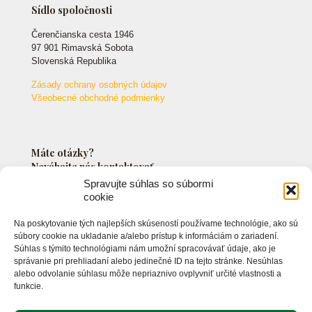
Sídlo spoločnosti
Čerenčianska cesta 1946
97 901 Rimavská Sobota
Slovenská Republika
Zásady ochrany osobných údajov
Všeobecné obchodné podmienky
Máte otázky?
Neváhajte nás kontaktovať.
Spravujte súhlas so súbormi
cookie
+421 903 549 042
Na poskytovanie tých najlepších skúseností používame technológie, ako sú
info@markossro.sk
súbory cookie na ukladanie a/alebo prístup k informáciám o zariadení.
Súhlas s týmito technológiami nám umožní spracovávať údaje, ako je
správanie pri prehliadaní alebo jedinečné ID na tejto stránke. Nesúhlas
alebo odvolanie súhlasu môže nepriaznivo ovplyvniť určité vlastnosti a
funkcie.