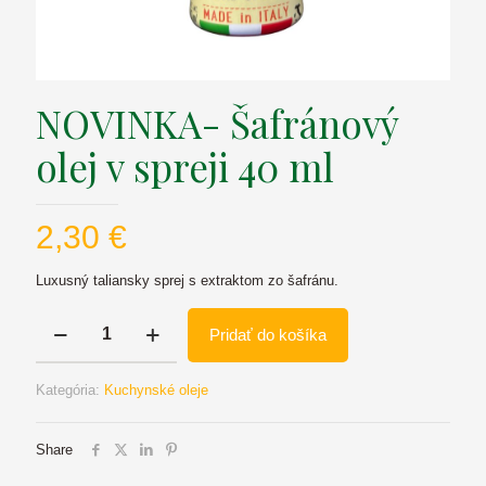
NOVINKA- Šafránový
olej v spreji 40 ml
2,30
€
Luxusný taliansky sprej s extraktom zo šafránu.
množstvo
Pridať do košíka
NOVINKA-
Šafránový
olej
Kategória:
Kuchynské oleje
v
spreji
40
Share
ml