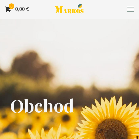
0
0,00 €
Obchod